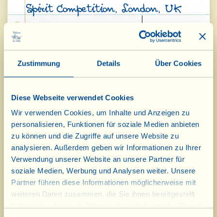
Spirit Competition, London, UK
Vin Santo "Occhio di Pernice" DOC
Gold medal
2007
"Casa Conforto" Chianti Riserva
Silver medal
Zustimmung
Details
Über Cookies
DOCG 2006
Sangiovese IGT 2011
Bronze medal
Diese Webseite verwendet Cookies
Wir verwenden Cookies, um Inhalte und Anzeigen zu
"Barriccato" IGT 2009
Bronze medal
personalisieren, Funktionen für soziale Medien anbieten
zu können und die Zugriffe auf unsere Website zu
Sekt "Le Chiassaie" VSQPRD 2011
Bronze medal
analysieren. Außerdem geben wir Informationen zu Ihrer
Verwendung unserer Website an unsere Partner für
soziale Medien, Werbung und Analysen weiter. Unsere
"Casa Conforto" Chianti Riserva
Bronze medal
Partner führen diese Informationen möglicherweise mit
DOCG 2006
weiteren Daten zusammen, die Sie ihnen bereitgestellt
haben oder die sie im Rahmen Ihrer Nutzung der Dienste