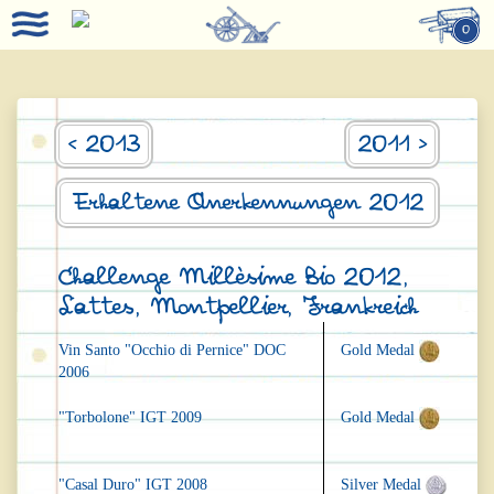
0
< 2013
2011 >
Erhaltene Anerkennungen 2012
Challenge Millèsime Bio 2012,
Lattes, Montpellier, Frankreich
Vin Santo "Occhio di Pernice" DOC
Gold Medal
2006
"Torbolone" IGT 2009
Gold Medal
"Casal Duro" IGT 2008
Silver Medal