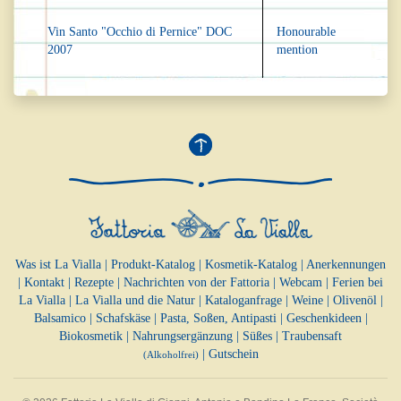
Vin Santo "Occhio di Pernice" DOC
Honourable
2007
mention
Was ist La Vialla
|
Produkt-Katalog
|
Kosmetik-Katalog
|
Anerkennungen
|
Kontakt
|
Rezepte
|
Nachrichten von der Fattoria
|
Webcam
|
Ferien bei
La Vialla
|
La Vialla und die Natur
|
Kataloganfrage
|
Weine
|
Olivenöl
|
Balsamico
|
Schafskäse
|
Pasta, Soßen,
Antipasti
|
Geschenkideen
|
Biokosmetik
|
Nahrungsergänzung
|
Süßes
|
Traubensaft
|
Gutschein
(Alkoholfrei)