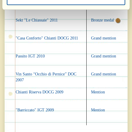
Sekt Rosé Ca’ dell’Oro 2011
Gold medal
Sekt "Le Chiassaie" 2011
Bronze medal
"Casa Conforto" Chianti DOCG 2011
Grand mention
Passito IGT 2010
Grand mention
Vin Santo “Occhio di Pernice” DOC
Grand mention
2007
Chianti Riserva DOCG 2009
Mention
"Barriccato" IGT 2009
Mention