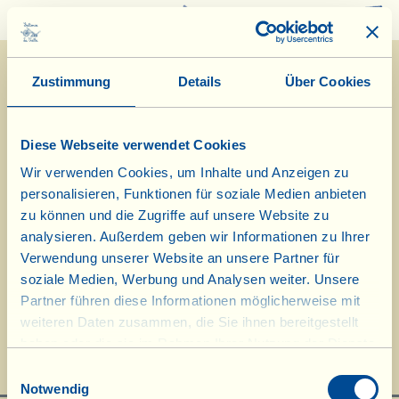
0
Zustimmung
Details
Über Cookies
Diese Webseite verwendet Cookies
Wir verwenden Cookies, um Inhalte und Anzeigen zu
personalisieren, Funktionen für soziale Medien anbieten
29/8/2019
zu können und die Zugriffe auf unsere Website zu
analysieren. Außerdem geben wir Informationen zu Ihrer
Tagebuch vom Bauernhof
Verwendung unserer Website an unsere Partner für
soziale Medien, Werbung und Analysen weiter. Unsere
Heute, 29. August: 2. Tag der
Partner führen diese Informationen möglicherweise mit
Weinlese
weiteren Daten zusammen, die Sie ihnen bereitgestellt
haben oder die sie im Rahmen Ihrer Nutzung der Dienste
Tag des biologisch-dynamischen Kalenders: << Frucht >>
gesammelt haben.
Einwilligungsauswahl
Notwendig