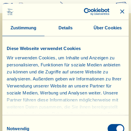
0
Zustimmung
Details
Über Cookies
Diese Webseite verwendet Cookies
Wir verwenden Cookies, um Inhalte und Anzeigen zu
personalisieren, Funktionen für soziale Medien anbieten
15/9/2025
zu können und die Zugriffe auf unsere Website zu
analysieren. Außerdem geben wir Informationen zu Ihrer
Tagebuch vom Bauernhof
Verwendung unserer Website an unsere Partner für
soziale Medien, Werbung und Analysen weiter. Unsere
Heute bereiten wir als Vorspeise
Partner führen diese Informationen möglicherweise mit
weiteren Daten zusammen, die Sie ihnen bereitgestellt
toskanische belegte Brote von La
haben oder die sie im Rahmen Ihrer Nutzung der Dienste
Vialla zu
gesammelt haben.
Einwilligungsauswahl
Notwendig