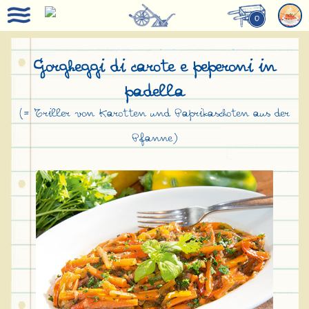
0
Gorgheggi di carote e peperoni in
padella
(= Triller von Karotten und Paprikaschoten aus der
Pfanne)