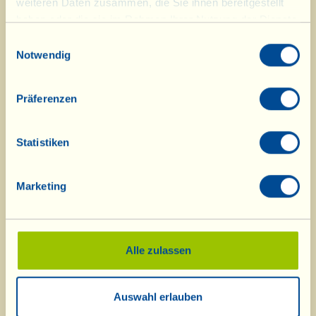
weiteren Daten zusammen, die Sie ihnen bereitgestellt
haben oder die sie im Rahmen Ihrer Nutzung der Dienste
Die Karotten abschaben, ihre Spitzen entfernen
gesammelt haben.
Einwilligungsauswahl
und in Stäbchen schneiden. Die Paprikaschoten
Notwendig
vierteln, Samen und Scheidewände entfernen,
sorgfältig waschen, mit Küchenpapier trocken
Präferenzen
tupfen und in schmale Streifen schneiden. Die
Zwiebel putzen, in feine Ringe schneiden und in
Statistiken
einer schweren Pfanne in dem erhitzten Olivenöl
andünsten. Die Karotten hinzufügen, umrühren,
Marketing
das warme Wasser angießen und weitere 5
Minuten köcheln lassen. Nun auch die
Paprikastreifen in die Pfanne geben und mit
Salz und Pfeffer abschmecken. Das Gemüse von
Alle zulassen
Zeit zu Zeit vorsichtig mit dem Kochlöffel
umrühren, den Balsamessig hinzufügen und 15
Auswahl erlauben
Minuten bei mäßiger Hitze garen; wenn es zu