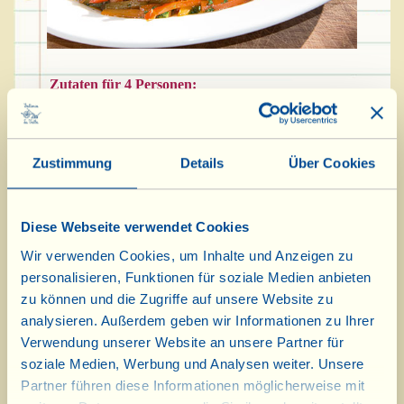
Zutaten für 4 Personen:
400 g Karotten
1 rote Paprikaschote
Zustimmung
Details
Über Cookies
1 grüne Paprikaschote
1 Zwiebel
Diese Webseite verwendet Cookies
1 Sträußchen Petersilie
Wir verwenden Cookies, um Inhalte und Anzeigen zu
4 EL Olivenöl Extravergine
personalisieren, Funktionen für soziale Medien anbieten
1 EL Balsamessig aus Modena
zu können und die Zugriffe auf unsere Website zu
½ Glas warmes Wasser
analysieren. Außerdem geben wir Informationen zu Ihrer
Verwendung unserer Website an unsere Partner für
Salz
soziale Medien, Werbung und Analysen weiter. Unsere
Pfeffer
Partner führen diese Informationen möglicherweise mit