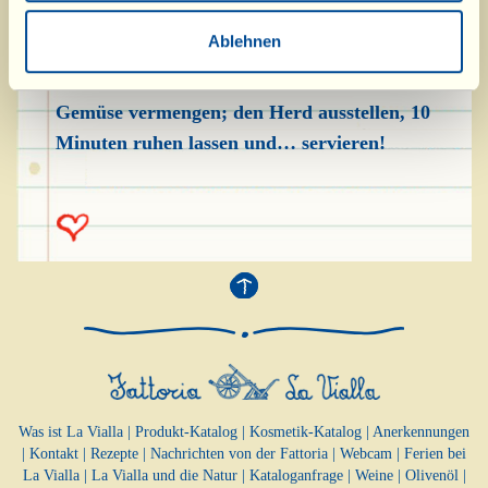
trocken wird, noch etwas warmes Wasser
Ablehnen
dazugeben. Die Petersilienblättchen fein hacken
und bei beinahe beendeter Kochzeit mit dem
Gemüse vermengen; den Herd ausstellen, 10
Minuten ruhen lassen und… servieren!
Was ist La Vialla
|
Produkt-Katalog
|
Kosmetik-Katalog
|
Anerkennungen
|
Kontakt
|
Rezepte
|
Nachrichten von der Fattoria
|
Webcam
|
Ferien bei
La Vialla
|
La Vialla und die Natur
|
Kataloganfrage
|
Weine
|
Olivenöl
|