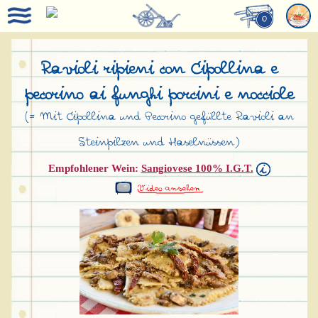
0
Ravioli ripieni con Cipollina e
pecorino ai funghi porcini e nocciole
(= Mit Cipollina und Pecorino gefüllte Ravioli an
Steinpilzen und Haselnüssen)
Empfohlener Wein:
Sangiovese 100% I.G.T.