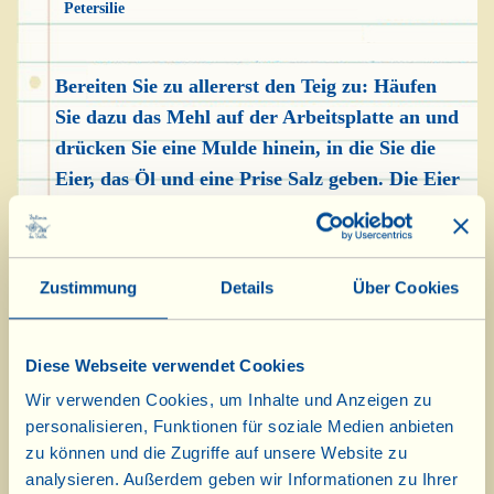
Petersilie
Bereiten Sie zu allererst den Teig zu: Häufen
Sie dazu das Mehl auf der Arbeitsplatte an und
drücken Sie eine Mulde hinein, in die Sie die
Eier, das Öl und eine Prise Salz geben. Die Eier
mit einer Gabel vorsichtig mit dem Öl
aufschlagen, nach und nach etwas Mehl vom
Rand in die Mitte aufnehmen und
Zustimmung
Details
Über Cookies
weitervermengen. Sobald der Teig fest genug
geworden ist, beginnen Sie, ihn mit den Händen
zu kneten, bis das gesamte Mehl von den Eiern
Diese Webseite verwendet Cookies
aufgenommen wurde und eine glatte und
Wir verwenden Cookies, um Inhalte und Anzeigen zu
kompakte Teigkugel entstanden ist. Rollen Sie
personalisieren, Funktionen für soziale Medien anbieten
zu können und die Zugriffe auf unsere Website zu
nun ein Stück des Teigs dünn mit dem
analysieren. Außerdem geben wir Informationen zu Ihrer
Nudelholz aus (etwa 2 mm dick), wobei Sie sich