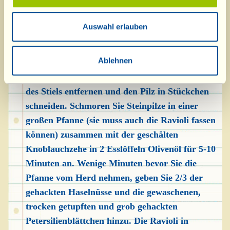
gezahnten Teigrädchen und fahren Sie auf diese
Weise fort, bis alle Zutaten aufgebraucht sind.
Auswahl erlauben
Eine gute halbe Stunde ruhen lassen.
Ablehnen
In der Zwischenzeit die Steinpilze vorsichtig mit
einem feuchten Tuch abreiben, den unteren Teil
des Stiels entfernen und den Pilz in Stückchen
schneiden. Schmoren Sie Steinpilze in einer
großen Pfanne (sie muss auch die Ravioli fassen
können) zusammen mit der geschälten
Knoblauchzehe in 2 Esslöffeln Olivenöl für 5-10
Minuten an. Wenige Minuten bevor Sie die
Pfanne vom Herd nehmen, geben Sie 2/3 der
gehackten Haselnüsse und die gewaschenen,
trocken getupften und grob gehackten
Petersilienblättchen hinzu. Die Ravioli in