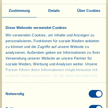
175 g Mehl
Zustimmung
Details
Über Cookies
175 g Rohrzucker
175 g Butter
Diese Webseite verwendet Cookies
1 Glas Milch
Wir verwenden Cookies, um Inhalte und Anzeigen zu
1 Tütchen Backpulver
personalisieren, Funktionen für soziale Medien anbieten
Puderzucker
zu können und die Zugriffe auf unsere Website zu
analysieren. Außerdem geben wir Informationen zu Ihrer
Verwendung unserer Website an unsere Partner für
Die Butter in einem Töpfchen im Wasserbad
soziale Medien, Werbung und Analysen weiter. Unsere
schmelzen und abkühlen lassen. Die Walnüsse
Partner führen diese Informationen möglicherweise mit
auf einem Küchenbrett grob mit dem Messer
weiteren Daten zusammen, die Sie ihnen bereitgestellt
zerhacken. Zucker und Eier mit dem
haben oder die sie im Rahmen Ihrer Nutzung der Dienste
Schneebesen schaumig schlagen, die kalte
gesammelt haben.
Einwilligungsauswahl
Butter, die Milch, das mit dem Backpulver
Notwendig
gesiebte Mehl und die Nüsse unter ständigem
Rühren hinzufügen, bis ein glatter, homogener