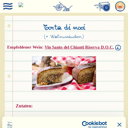
0
Torta di noci
(= Walnusskuchen)
Empfohlener Wein:
Vin Santo del Chianti Riserva D.O.C.
Zutaten:
5 Eier (4 Eigelbe und 1 ganzes Ei)
200 g Walnusskerne