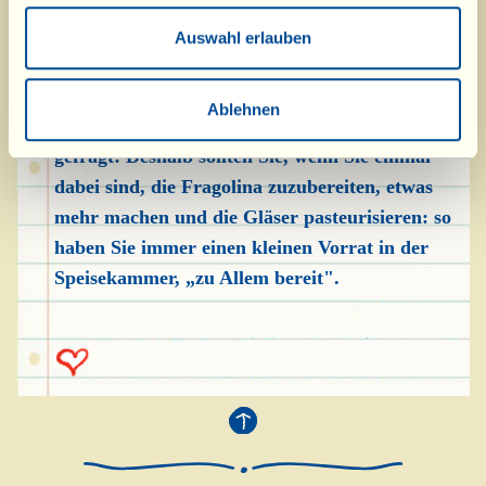
des Aperitifs (sie fügt Duft, Farbe, Geschmack
hinzu). Man benötigt einen Esslöffel für jede
Auswahl erlauben
Sektflöte. Nach der „Mutter" benannt, wurde
dieser Aperitif mit dem Namen „Il Fragolino"
Ablehnen
getauft und hier bei uns ist er wirklich sehr
gefragt! Deshalb sollten Sie, wenn Sie einmal
dabei sind, die Fragolina zuzubereiten, etwas
mehr machen und die Gläser pasteurisieren: so
haben Sie immer einen kleinen Vorrat in der
Speisekammer, „zu Allem bereit".