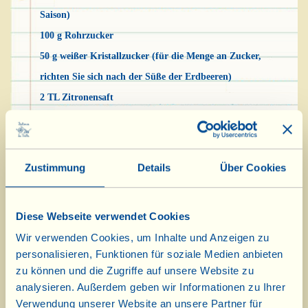
Saison)
100 g Rohrzucker
50 g weißer Kristallzucker (für die Menge an Zucker,
richten Sie sich nach der Süße der Erdbeeren)
2 TL Zitronensaft
Waschen Sie die Erdbeeren vorsichtig, ohne den
grünen Stiel zu entfernen (andernfalls nehmen
Zustimmung
Details
Über Cookies
sie Wasser auf und sind weniger schmackhaft).
Auf einem Küchentuch oder auf Küchenpapier
Diese Webseite verwendet Cookies
ausbreiten und grob abtrocknen. Nun den Stiel
Wir verwenden Cookies, um Inhalte und Anzeigen zu
entfernen, in kleine Stückchen schneiden und
personalisieren, Funktionen für soziale Medien anbieten
diese in eine Schüssel geben. Den Zucker und
zu können und die Zugriffe auf unsere Website zu
den Zitronensaft hinzufügen und vermischen.
analysieren. Außerdem geben wir Informationen zu Ihrer
Zudecken und eine halbe Stunde ziehen lassen.
Verwendung unserer Website an unsere Partner für