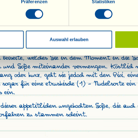
uch hervorragend zum Anrichten von Pasta, ka
Präferenzen
Statistiken
ter Zugabe von kleinen Tomaten, rohem Gemü
erdünnt mit einigen Esslöffeln Öl und 1 ode
erfekt als Dip für Crudités und für Salate aus 
Auswahl erlauben
er etruskischen Soße anzurichten, stellen Sie
 beiseite, welches Sie in dem Moment in die Sc
 und Soße miteinander vermengen. Köstlich m
ang oder kurz, geht sie jedoch mit den Pici, ein
e sogar für eine etruskische (1) - Nudelsorte ei
s ein.
dieser appetitlichen ungekochten Soße, die auc
orfahren zu stammen scheint.