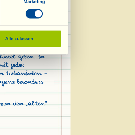
lten Nudel- und
Marketing
se und
r 2 Esslöffeln
rohem oder gekochtem
Alle zulassen
 einige Esslöffel
hüssel geben, in
it jeder
er toskanischen -
n ganz besonders
h von den „alten"