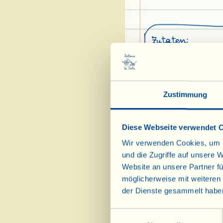
Zutaten:
60 g in Öl eingele
40 g gealterter Pec
30 g hartgekochtes 
Zustimmung
30 g entsteinte sc
15 g Petersilienblä
Diese Webseite verwendet 
6 EL Olivenöl Ext
Wir verwenden Cookies, um I
1 Knoblauchzehe
und die Zugriffe auf unsere 
Website an unsere Partner fü
1 scharfe Chilischote
möglicherweise mit weiteren
½ EL Pfeffer
der Dienste gesammelt habe
Salz
Einwilligungsauswahl