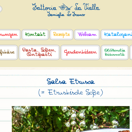
nungen
Kontakt
Rezepte
Webcam
Katalogan
Pasta, Soßen,
OliPhenolia
fskäse
Geschenkideen
Antipasti
Biokosmetik
Salsa Etrusca
(= Etruskische Soße)