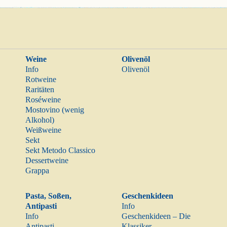
Weine
Olivenöl
Info
Olivenöl
Rotweine
Raritäten
Roséweine
Mostovino (wenig
Alkohol)
Weißweine
Sekt
Sekt Metodo Classico
Dessertweine
Grappa
Pasta, Soßen,
Geschenkideen
Antipasti
Info
Info
Geschenkideen – Die
Antipasti
Klassiker