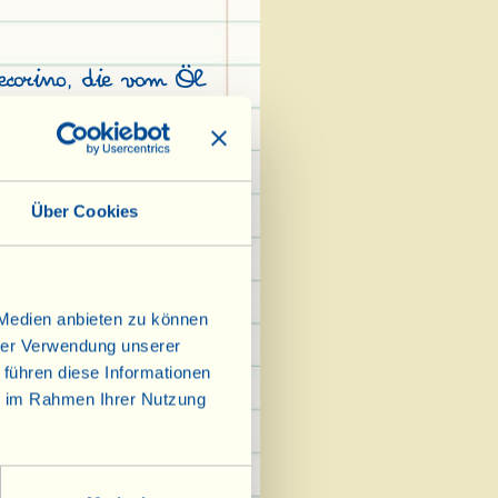
ecorino, die vom Öl
aten und das
kchen geschnitten
Sie diese Zutaten
 Oliven, den
Über Cookies
n, der Knoblauchzehe
e im Mixer. Geben
n eine Schüssel und
 Medien anbieten zu können
ltig einen
hrer Verwendung unserer
 dem anderen (auch
 führen diese Informationen
hr, wenn Sie die
ie im Rahmen Ihrer Nutzung
mögen), den Pfeffer
chmack unter.