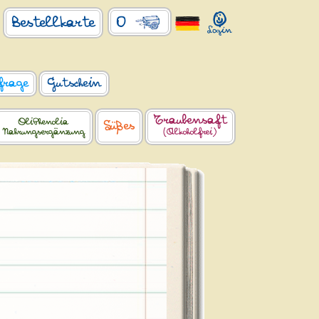
0
Bestellkarte
frage
Gutschein
Traubensaft
OliPhenolia
Süßes
Nahrungsergänzung
(Alkoholfrei)