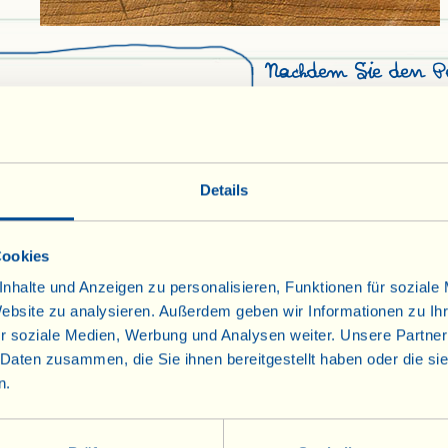
Nachdem Sie den P
abgetropften Tom
gekochte Ei in Stüc
gte, getrocknete Tomaten
haben, zerkleinern 
orino
zusammen mit den
Ei
Details
Petersilienblättche
hwarze Oliven
und der Chilischot
tter
Cookies
Sie die Mischung i
ravergine
nhalte und Anzeigen zu personalisieren, Funktionen für soziale
mengen Sie sorgfä
Website zu analysieren. Außerdem geben wir Informationen zu I
Esslöffel Öl nach
r soziale Medien, Werbung und Analysen weiter. Unsere Partner
 (peperoncino)
einen oder zwei me
 Daten zusammen, die Sie ihnen bereitgestellt haben oder die s
Soße schön würzig 
n.
und Salz nach Ges