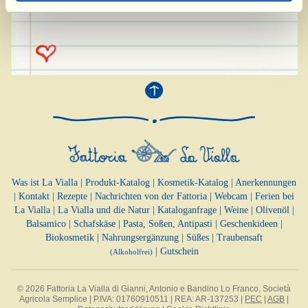
Was ist La Vialla
|
Produkt-Katalog
|
Kosmetik-Katalog
|
Anerkennungen
|
Kontakt
|
Rezepte
|
Nachrichten von der Fattoria
|
Webcam
|
Ferien bei
La Vialla
|
La Vialla und die Natur
|
Kataloganfrage
|
Weine
|
Olivenöl
|
Balsamico
|
Schafskäse
|
Pasta, Soßen,
Antipasti
|
Geschenkideen
|
Biokosmetik
|
Nahrungsergänzung
|
Süßes
|
Traubensaft
|
Gutschein
(Alkoholfrei)
© 2026 Fattoria La Vialla di Gianni, Antonio e Bandino Lo Franco, Società
Agricola Semplice | P.IVA: 01760910511 | REA: AR-137253 |
PEC
|
AGB
|