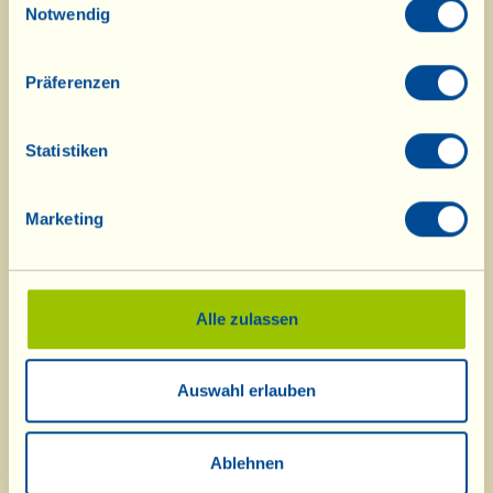
Notwendig
Braten Sie das Fleisch etwa fünf Minuten oder
solange, bis die Unterseite eine goldbraune
Präferenzen
Farbe angenommen hat; wenden Sie die
Scheiben salzen und pfeffern Sie sie und braten
Statistiken
Sie sie ebenso lang auch von der anderen Seite.
Verteilen Sie nun den zerpflückten Rosmarin
darauf, zerdrücken Sie dann die rosa
Marketing
Pfefferkörner mit dem Fleischklopfer oder der
flachen Messerklinge und geben Sie sie mit in
die Pfanne. Noch einige Augenblicke auf dem
Alle zulassen
Herd lassen, um das Fleisch Geschmack
annehmen zu lassen; dann die Capocollo-
Auswahl erlauben
Scheiben auf einem Servierteller anrichten und
mit dem „Sößchen“ beträufeln, das sich in der
Pfanne gebildet hat. Schön heiß servieren und
Ablehnen
guten Appetit.