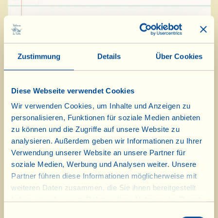
Zutaten für 4 Personen:
8 nicht zu dick geschnittene Scheiben eher fettes
Zustimmung
Details
Über Cookies
Schweinefleisch (hier bei uns verwendet man das
„Capocollo“ genannte Stück, also den Nacken)
4 Rosmarinzweiglein
Diese Webseite verwendet Cookies
8 EL Olivenöl Extravergine
Wir verwenden Cookies, um Inhalte und Anzeigen zu
3 TL rosa Pfeffer
personalisieren, Funktionen für soziale Medien anbieten
zu können und die Zugriffe auf unsere Website zu
Salz und Pfeffer
analysieren. Außerdem geben wir Informationen zu Ihrer
Verwendung unserer Website an unsere Partner für
Die Fleischscheiben auf einem Küchenbrett mit
soziale Medien, Werbung und Analysen weiter. Unsere
Partner führen diese Informationen möglicherweise mit
dem Fleischklopfer ein wenig flachklopfen und
weiteren Daten zusammen, die Sie ihnen bereitgestellt
in eine mit dem Öl eingefettete Pfanne mit
haben oder die sie im Rahmen Ihrer Nutzung der Dienste
schwerem Boden geben; mit Salz und Pfeffer
gesammelt haben.
Einwilligungsauswahl
würzen und die Pfanne auf den Herd stellen.