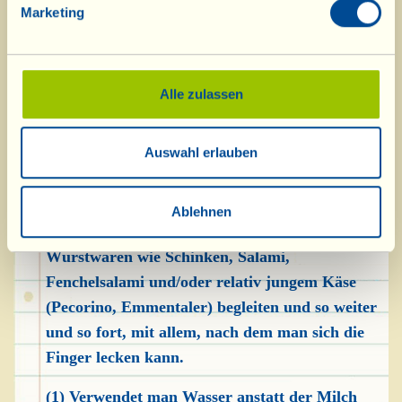
160 °C backen.
Marketing
Sabina, Antonio Lo Francos Ehefrau, verwendet
anstelle des gealterten Pecorinos einen etwas
frischeren, wie den Abbucciato, schneidet ihn in
Alle zulassen
kleine Würfel und mengt ihn unter den Teig.
Das Backen im Ofen verwandelt die Stückchen
Auswahl erlauben
in weiche, schmackhafte „Tropfen“.
Die „Torta al Formaggio“ ist sehr lecker ohne
Ablehnen
alles, so wie sie ist. Man kann sie aber auch mit
Wurstwaren wie Schinken, Salami,
Fenchelsalami und/oder relativ jungem Käse
(Pecorino, Emmentaler) begleiten und so weiter
und so fort, mit allem, nach dem man sich die
Finger lecken kann.
(1) Verwendet man Wasser anstatt der Milch