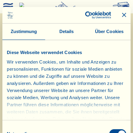
0
Zustimmung
Details
Über Cookies
Diese Webseite verwendet Cookies
Wir verwenden Cookies, um Inhalte und Anzeigen zu
personalisieren, Funktionen für soziale Medien anbieten
zu können und die Zugriffe auf unsere Website zu
analysieren. Außerdem geben wir Informationen zu Ihrer
28/9/2017
Verwendung unserer Website an unsere Partner für
soziale Medien, Werbung und Analysen weiter. Unsere
Tagebuch vom Bauernhof
Partner führen diese Informationen möglicherweise mit
weiteren Daten zusammen, die Sie ihnen bereitgestellt
Heute Lasagne mit Peperotta zum
haben oder die sie im Rahmen Ihrer Nutzung der Dienste
gesammelt haben.
Mittagessen im Bauernhausmuseum
Einwilligungsauswahl