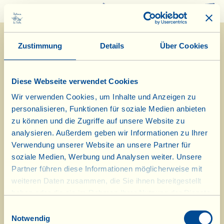
0
Zustimmung
Details
Über Cookies
Diese Webseite verwendet Cookies
Wir verwenden Cookies, um Inhalte und Anzeigen zu
personalisieren, Funktionen für soziale Medien anbieten
zu können und die Zugriffe auf unsere Website zu
analysieren. Außerdem geben wir Informationen zu Ihrer
Verwendung unserer Website an unsere Partner für
20/10/2017
soziale Medien, Werbung und Analysen weiter. Unsere
Partner führen diese Informationen möglicherweise mit
Tagebuch vom Bauernhof
weiteren Daten zusammen, die Sie ihnen bereitgestellt
haben oder die sie im Rahmen Ihrer Nutzung der Dienste
Heute vom Olivenhain zum Olivenöl
gesammelt haben.
Einwilligungsauswahl
Tag des biologisch-dynamischen Kalenders: Wurzel
Notwendig