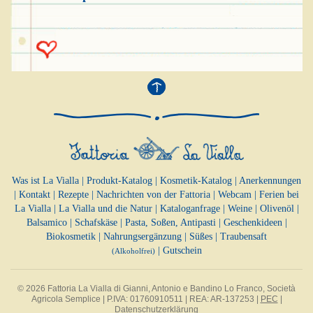
Was ist La Vialla
|
Produkt-Katalog
|
Kosmetik-Katalog
|
Anerkennungen
|
Kontakt
|
Rezepte
|
Nachrichten von der Fattoria
|
Webcam
|
Ferien bei
La Vialla
|
La Vialla und die Natur
|
Kataloganfrage
|
Weine
|
Olivenöl
|
Balsamico
|
Schafskäse
|
Pasta, Soßen,
Antipasti
|
Geschenkideen
|
Biokosmetik
|
Nahrungsergänzung
|
Süßes
|
Traubensaft
|
Gutschein
(Alkoholfrei)
© 2026 Fattoria La Vialla di Gianni, Antonio e Bandino Lo Franco, Società
Agricola Semplice | P.IVA: 01760910511 | REA: AR-137253 |
PEC
|
Datenschutzerklärung