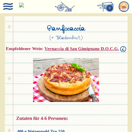
0
Panfocaccia
(= Fladenbrot)
Empfohlener Wein:
Vernaccia di San Gimignano D.O.C.G.
Zutaten für 4-6 Personen:
400 g Weizenmehl Typ 550