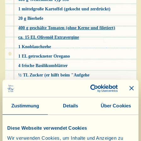
1 mittelgroße Kartoffel (gekocht und zerdrückt)
20 g Bierhefe
400 g geschälte Tomaten (ohne Kerne und filetiert)
ca. 15 EL Olivenöl Extravergine
1 Knoblauchzehe
1 EL getrockneter Oregano
4 frische Basilikumblätter
½ TL Zucker (er hilft beim "Aufgehe
1 TL Salz (oder nach Geschmack) plus eine "Prise" für die
Tomaten.
Zustimmung
Details
Über Cookies
Die Hefe mit dem Zucker und 4 EL lauwarmem
Wasser in einem Schüsselchen auflösen. Das
Diese Webseite verwendet Cookies
durchgesiebte Mehl auf einem Backbrett oder
Wir verwenden Cookies, um Inhalte und Anzeigen zu