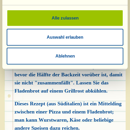
Oregano, die Basilikumblätter und eine Prise
Salz hinzu und lassen Sie alles 10 Minuten
köcheln. Die Tomaten abkühlen lassen und auf
Alle zulassen
der Teigoberfläche verteilen, wobei Sie einige
davon mit einem Löffelrücken zerdrücken.
Auswahl erlauben
Schieben Sie die "Panfocaccia" für circa 40
Minuten in den auf 180° C vorgeheizten
Ablehnen
Backofen. Wenn sie zu viel Farbe annimmt, die
Oberfläche mit Alufolie abdecken, jedoch nicht
bevor die Hälfte der Backzeit vorüber ist, damit
sie nicht "zusammenfällt". Lassen Sie das
Fladenbrot auf einem Grillrost abkühlen.
Dieses Rezept (aus Süditalien) ist ein Mittelding
zwischen einer Pizza und einem Fladenbrot;
man kann Wurstwaren, Käse oder beliebige
andere Speisen dazu reichen.