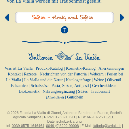
von La Vialla werden mit Traubenmost gesüßt.
Süßes -
Honig und Süßes
Was ist La Vialla
|
Produkt-Katalog
|
Kosmetik-Katalog
|
Anerkennungen
|
Kontakt
|
Rezepte
|
Nachrichten von der Fattoria
|
Webcam
|
Ferien bei
La Vialla
|
La Vialla und die Natur
|
Kataloganfrage
|
Weine
|
Olivenöl
|
Balsamico
|
Schafskäse
|
Pasta, Soßen,
Antipasti
|
Geschenkideen
|
Biokosmetik
|
Nahrungsergänzung
|
Süßes
|
Traubensaft
|
Gutschein
(Alkoholfrei)
© 2026 Fattoria La Vialla di Gianni, Antonio e Bandino Lo Franco, Società
Agricola Semplice | P.IVA: 01760910511 | REA: AR-137253 |
PEC
|
Datenschutzerklärung
tel:
0039-0575-1646464
;
0049-(0)8202-90008
| E-Mail:
fattoria@lavialla.it
|