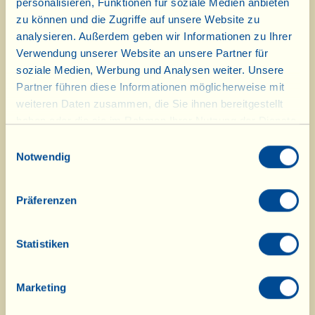
personalisieren, Funktionen für soziale Medien anbieten
CHF 26,80
zu können und die Zugriffe auf unsere Website zu
analysieren. Außerdem geben wir Informationen zu Ihrer
Orangenmarmelade Extra
Karton mit 4
(
4 Gl. Orange
)
Verwendung unserer Website an unsere Partner für
Gläsern zu
225 g
soziale Medien, Werbung und Analysen weiter. Unsere
Partner führen diese Informationen möglicherweise mit
weiteren Daten zusammen, die Sie ihnen bereitgestellt
6,70 x 4=
haben oder die sie im Rahmen Ihrer Nutzung der Dienste
CHF 26,80
gesammelt haben.
Einwilligungsauswahl
Honig
Notwendig
(Tausendblumen)
Karton mit 1
Glas zu 250 g
Präferenzen
CHF 7,20
Statistiken
Viallella
Karton mit 4
(Creme aus Haselnüssen und
Gläsern zu
Marketing
Kakao mit Olivenöl
200 g
Extravergine und Honig)