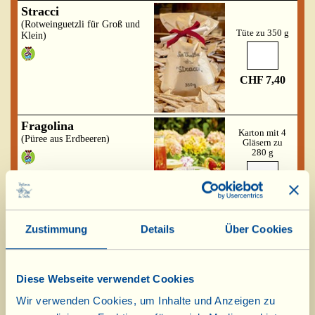
Stracci
(Rotweinguetzli für Groß und
Tüte zu 350 g
Klein)
CHF 7,40
Fragolina
Karton mit 4
(Püree aus Erdbeeren)
Gläsern zu
280 g
7,80 x 4=
CHF 31,20
Zustimmung
Details
Über Cookies
Erdbeerkonfitüre Extra
Karton mit 4
(4 Gl. Erdbeere)
Gläsern zu
225 g
Diese Webseite verwendet Cookies
Wir verwenden Cookies, um Inhalte und Anzeigen zu
6,70 x 4=