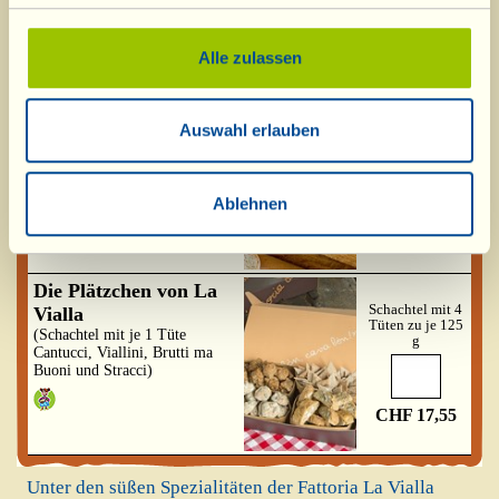
Verfügbar ab dem 01/10/2026
6,50 x 4=
Alle zulassen
CHF 26,00
Viallella fondente
Karton mit 4
Auswahl erlauben
(Creme aus Haselnüssen und
Gläsern zu
zartbitterem Kakao)
200 g
Ausverkauft
Verfügbar ab dem 01/10/2026
Ablehnen
6,50 x 4=
CHF 26,00
Die Plätzchen von La
Schachtel mit 4
Vialla
Tüten zu je 125
(Schachtel mit je 1 Tüte
g
Cantucci, Viallini, Brutti ma
Buoni und Stracci)
CHF 17,55
Unter den süßen Spezialitäten der Fattoria La Vialla