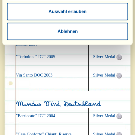
Expovina, Zürich, Schweiz
Auswahl erlauben
"Barriccato" 2004
Gold Medal
Ablehnen
"Casa Conforto" Chianti Riserva
Silver Medal
DOCG 2004
"Torbolone" IGT 2005
Silver Medal
Vin Santo DOC 2003
Silver Medal
Mundus Vini, Deutschland
"Barriccato" IGT 2004
Silver Medal
"Casa Conforto" Chianti Riserva
Silver Medal