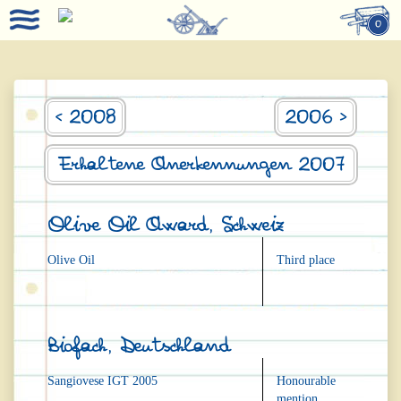
0
< 2008
2006 >
Erhaltene Anerkennungen 2007
Olive Oil Award, Schweiz
Olive Oil
Third place
Biofach, Deutschland
Sangiovese IGT 2005
Honourable
mention