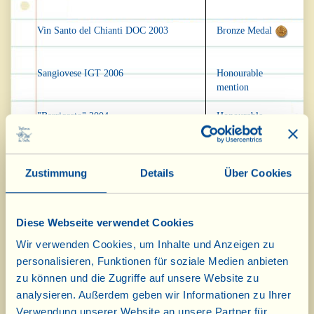
Vin Santo del Chianti DOC 2003
Bronze Medal
Sangiovese IGT 2006
Honourable
mention
"Barriccato" 2004
Honourable
mention
Zustimmung
Details
Über Cookies
Orciolo D'Oro, Pesaro, Italien
Olive Oil
Third place
Diese Webseite verwendet Cookies
Wir verwenden Cookies, um Inhalte und Anzeigen zu
personalisieren, Funktionen für soziale Medien anbieten
ISW Grappa, Deutschland
zu können und die Zugriffe auf unsere Website zu
analysieren. Außerdem geben wir Informationen zu Ihrer
Grappa di Chianti
Honourable
Verwendung unserer Website an unsere Partner für