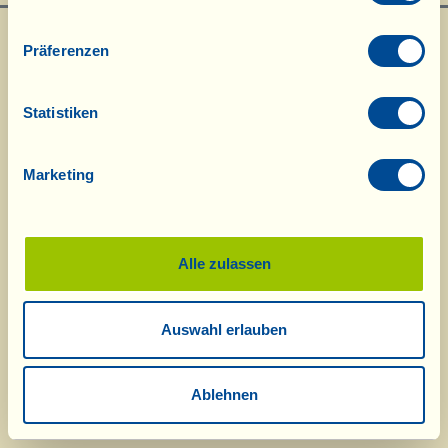
Präferenzen
Statistiken
Marketing
Was ist La Vialla
|
Produkt-Katalog
|
Kosmetik-Katalog
|
Anerkennungen
|
Kontakt
|
Rezepte
|
Nachrichten von der Fattoria
|
Webcam
|
Ferien bei
La Vialla
|
La Vialla und die Natur
|
Kataloganfrage
|
Weine
|
Olivenöl
|
Balsamico
|
Schafskäse
|
Pasta, Soßen,
Antipasti
|
Geschenkideen
|
Alle zulassen
Biokosmetik
|
Nahrungsergänzung
|
Süßes
|
Traubensaft
|
Gutschein
(Alkoholfrei)
Auswahl erlauben
© 2026 Fattoria La Vialla di Gianni, Antonio e Bandino Lo Franco, Società
Agricola Semplice | P.IVA: 01760910511 | REA: AR-137253 |
PEC
|
Datenschutzerklärung
tel:
0039-0575-1646464
;
0049-(0)8202-90008
| E-Mail:
fattoria@lavialla.it
|
Ablehnen
WhatsApp:
0039-3316108627