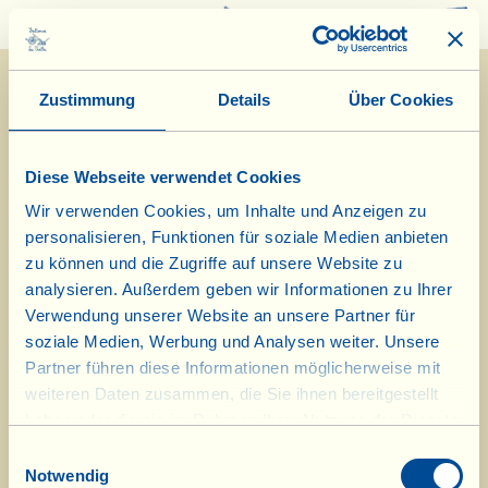
0
Zustimmung
Details
Über Cookies
Diese Webseite verwendet Cookies
Wir verwenden Cookies, um Inhalte und Anzeigen zu
personalisieren, Funktionen für soziale Medien anbieten
18/1/2021
zu können und die Zugriffe auf unsere Website zu
analysieren. Außerdem geben wir Informationen zu Ihrer
Tagebuch vom Bauernhof
Verwendung unserer Website an unsere Partner für
soziale Medien, Werbung und Analysen weiter. Unsere
Heute wird der Boden im Olivenhain
Partner führen diese Informationen möglicherweise mit
weiteren Daten zusammen, die Sie ihnen bereitgestellt
von La Vialla umgebrochen
haben oder die sie im Rahmen Ihrer Nutzung der Dienste
gesammelt haben.
Tag des biologisch-dynamischen Kalenders: « Blatt »
Einwilligungsauswahl
Notwendig