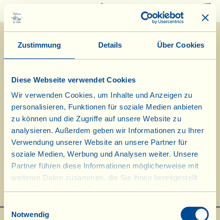
0
Zustimmung
Details
Über Cookies
Diese Webseite verwendet Cookies
Wir verwenden Cookies, um Inhalte und Anzeigen zu
personalisieren, Funktionen für soziale Medien anbieten
18/12/2014
zu können und die Zugriffe auf unsere Website zu
analysieren. Außerdem geben wir Informationen zu Ihrer
Tagebuch vom Bauernhof
Verwendung unserer Website an unsere Partner für
soziale Medien, Werbung und Analysen weiter. Unsere
Besuch bei Genesio und seinen Schafen
Partner führen diese Informationen möglicherweise mit
weiteren Daten zusammen, die Sie ihnen bereitgestellt
Tag des biologisch-dynamischen Kalenders: Blatt
haben oder die sie im Rahmen Ihrer Nutzung der Dienste
gesammelt haben.
Einwilligungsauswahl
Notwendig