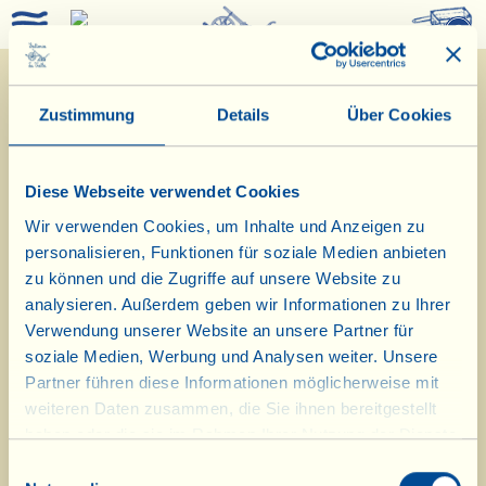
0
Zustimmung
Details
Über Cookies
Diese Webseite verwendet Cookies
Wir verwenden Cookies, um Inhalte und Anzeigen zu
personalisieren, Funktionen für soziale Medien anbieten
zu können und die Zugriffe auf unsere Website zu
analysieren. Außerdem geben wir Informationen zu Ihrer
31/5/2018
Verwendung unserer Website an unsere Partner für
soziale Medien, Werbung und Analysen weiter. Unsere
Tagebuch vom Bauernhof
Partner führen diese Informationen möglicherweise mit
weiteren Daten zusammen, die Sie ihnen bereitgestellt
Heute kommt ein "viallinischer"
haben oder die sie im Rahmen Ihrer Nutzung der Dienste
gesammelt haben.
Auberginen-Hamburger auf den Tisch
Einwilligungsauswahl