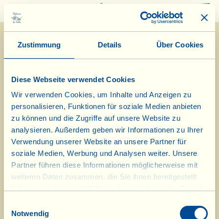
0
Zustimmung
Details
Über Cookies
Diese Webseite verwendet Cookies
Wir verwenden Cookies, um Inhalte und Anzeigen zu
personalisieren, Funktionen für soziale Medien anbieten
13/7/2022
zu können und die Zugriffe auf unsere Website zu
analysieren. Außerdem geben wir Informationen zu Ihrer
Tagebuch vom Bauernhof
Verwendung unserer Website an unsere Partner für
soziale Medien, Werbung und Analysen weiter. Unsere
Konzert auf der Piazzetta von La
Partner führen diese Informationen möglicherweise mit
weiteren Daten zusammen, die Sie ihnen bereitgestellt
Vialla
haben oder die sie im Rahmen Ihrer Nutzung der Dienste
gesammelt haben.
Tag des biologisch-dynamischen Kalenders: Frucht
Einwilligungsauswahl
Notwendig