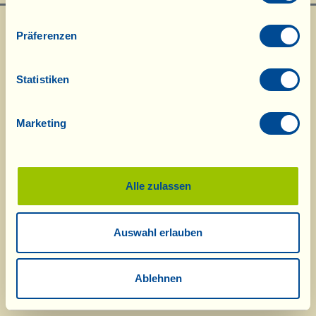
Präferenzen
Statistiken
Marketing
Was ist La Vialla
|
Produkt-Katalog
|
Kosmetik-Katalog
|
Anerkennungen
|
Kontakt
|
Rezepte
|
Nachrichten von der Fattoria
|
Webcam
|
Ferien bei
La Vialla
|
La Vialla und die Natur
|
Kataloganfrage
|
Weine
|
Olivenöl
|
Balsamico
|
Schafskäse
|
Pasta, Soßen,
Antipasti
|
Geschenkideen
|
Alle zulassen
Biokosmetik
|
Nahrungsergänzung
|
Süßes
|
Traubensaft
|
Gutschein
(Alkoholfrei)
Auswahl erlauben
© 2026 Fattoria La Vialla di Gianni, Antonio e Bandino Lo Franco, Società
Agricola Semplice | P.IVA: 01760910511 | REA: AR-137253 |
PEC
|
Datenschutzerklärung
tel:
0039-0575-1646464
;
0049-(0)8202-90008
| E-Mail:
fattoria@lavialla.it
|
Ablehnen
WhatsApp:
0039-3316108627