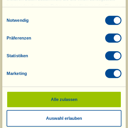
haben oder die sie im Rahmen Ihrer Nutzung der Dienste
gesammelt haben.
Auszeit 2015
N.Y. Times Magazine
Einwilligungsauswahl
2015
Notwendig
Präferenzen
Statistiken
Marketing
Active Live 2015
Tripadvisor 2015
Alle zulassen
Auswahl erlauben