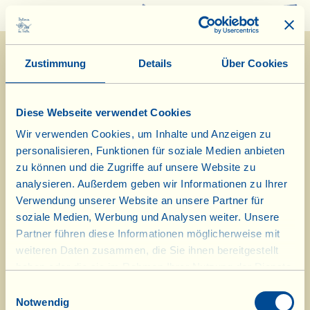
0
Zustimmung
Details
Über Cookies
Diese Webseite verwendet Cookies
Wir verwenden Cookies, um Inhalte und Anzeigen zu
personalisieren, Funktionen für soziale Medien anbieten
Was ist La Vialla
|
Produkt-Katalog
|
Kosmetik-Katalog
|
Anerkennungen
zu können und die Zugriffe auf unsere Website zu
|
Kontakt
|
Rezepte
|
Nachrichten von der Fattoria
|
Webcam
|
Ferien bei
La Vialla
|
La Vialla und die Natur
|
Kataloganfrage
|
Weine
|
Olivenöl
|
analysieren. Außerdem geben wir Informationen zu Ihrer
Balsamico
|
Schafskäse
|
Pasta, Soßen,
Antipasti
|
Geschenkideen
|
Verwendung unserer Website an unsere Partner für
Biokosmetik
|
Nahrungsergänzung
|
Süßes
|
Traubensaft
soziale Medien, Werbung und Analysen weiter. Unsere
|
Gutschein
(Alkoholfrei)
Partner führen diese Informationen möglicherweise mit
weiteren Daten zusammen, die Sie ihnen bereitgestellt
© 2026 Fattoria La Vialla di Gianni, Antonio e Bandino Lo Franco, Società
haben oder die sie im Rahmen Ihrer Nutzung der Dienste
Agricola Semplice | P.IVA: 01760910511 | REA: AR-137253 |
PEC
|
Datenschutzerklärung
gesammelt haben.
Einwilligungsauswahl
tel:
0039-0575-1646464
;
0049-(0)8202-90008
| E-Mail:
fattoria@lavialla.it
|
Notwendig
WhatsApp:
0039-3316108627