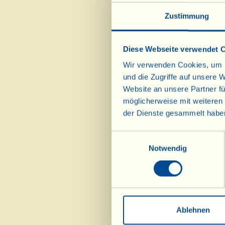
Zustimmung
mm unterhalb d
Keine Angst, es 
Diese Webseite verwendet 
geöffnet haben,
Wir verwenden Cookies, um I
Eier offen sin
und die Zugriffe auf unsere 
und die Eier m
Website an unsere Partner fü
möglicherweise mit weiteren
mit Salz und P
der Dienste gesammelt habe
Geschmack habe
darauf achten,
Einwilligungsauswahl
goldbraune Kru
Notwendig
vom Feuer und 
aus der Pfanne 
servieren. Gute
Ablehnen
(1) Wachteleier