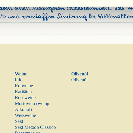
aben einen niedrigeren Cholesterinwert. Des We
te und verschaffen Linderung bei Pollenallerg
Weine
Olivenöl
Info
Olivenöl
Rotweine
Raritäten
Roséweine
Mostovino (wenig
Alkohol)
Weißweine
Sekt
Sekt Metodo Classico