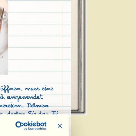
 öffnen, muss eine
ik angewendet
nereiern. Nehmen
re, drehen Sie das Ei
Teil nach oben und
it der flachen Seite