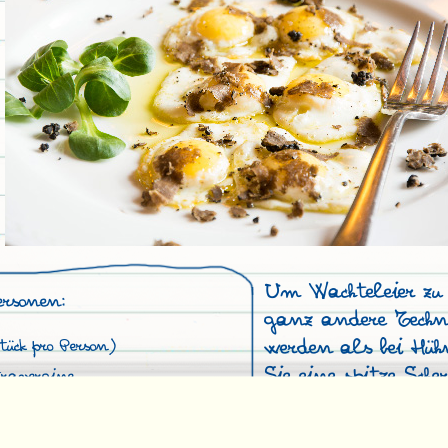
Um Wachteleier zu
ersonen:
ganz andere Techn
werden als bei Hüh
tück pro Person)
Sie eine spitze Sche
ravergine
mit dem breiteren 
 (Menge nach Geschmack)
klopfen Sie sacht m