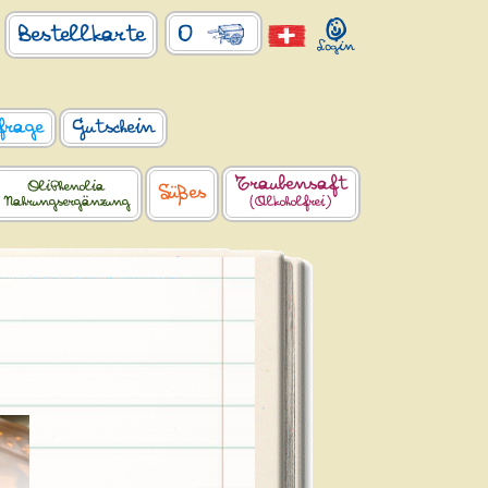
0
Bestellkarte
frage
Gutschein
Traubensaft
OliPhenolia
Süßes
Nahrungsergänzung
(Alkoholfrei)