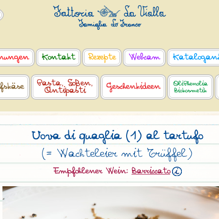
nungen
Kontakt
Rezepte
Webcam
Katalogan
Pasta, Soßen,
OliPhenolia
fskäse
Geschenkideen
Antipasti
Biokosmetik
Uova di quaglia (1) al tartufo
(= Wachteleier mit Trüffel)
Empfohlener Wein:
Barriccato