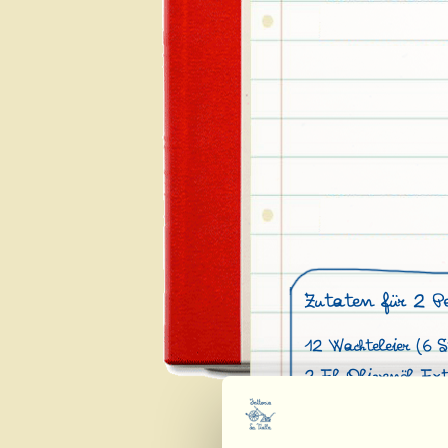
Zutaten für 2 P
12 Wachteleier (6 S
2 El Olivenöl Ext
Schwarzer Trüffel
Salz und Pfeffer