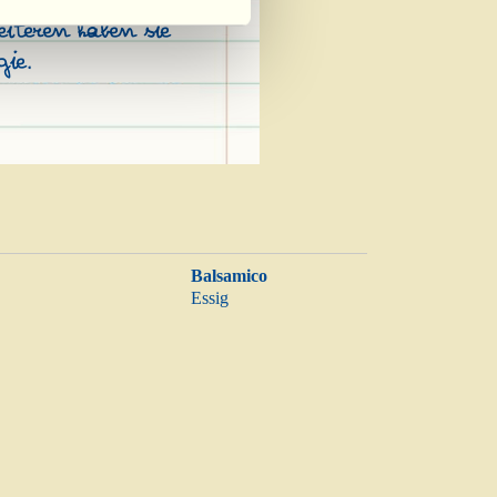
iteren haben sie
ie.
Balsamico
Essig