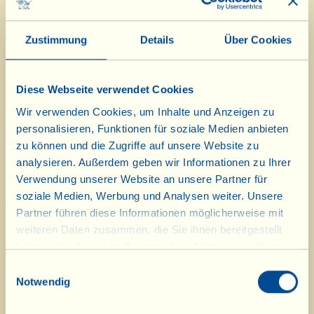
gießen. Vermengen Sie das Ganze erst mit einer
Gabel, wobei Sie allmählich den Grieß von den
Zustimmung
Details
Über Cookies
Rändern untermischen, und arbeiten Sie dann
mit den Händen weiter, bis ein glatter,
geschmeidiger und nicht klebender Teig
Diese Webseite verwendet Cookies
entstanden ist. Nehmen Sie ein Stückchen
Wir verwenden Cookies, um Inhalte und Anzeigen zu
davon und rollen Sie es mit den Händen aus, bis
personalisieren, Funktionen für soziale Medien anbieten
Sie eine Art „Spaghettoni" (= dicke Spaghetti)
zu können und die Zugriffe auf unsere Website zu
mit einem Durchmesser von etwa 5 mm
analysieren. Außerdem geben wir Informationen zu Ihrer
Verwendung unserer Website an unsere Partner für
erhalten; fahren Sie damit fort, bis der Teig
soziale Medien, Werbung und Analysen weiter. Unsere
aufgebraucht ist. Die „Spaghettoni" in 4-5 cm
Partner führen diese Informationen möglicherweise mit
lange Stücke schneiden, jeweils ein
weiteren Daten zusammen, die Sie ihnen bereitgestellt
Holzspießchen darauflegen (der Länge nach),
haben oder die sie im Rahmen Ihrer Nutzung der Dienste
leicht andrücken und die Nudel um das
gesammelt haben.
Einwilligungsauswahl
Spießchen wickeln. Ziehen Sie es dann heraus,
Notwendig
legen Sie die fertigen Strozzapreti nach und