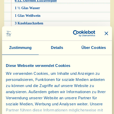
6 EL Olivenöl Extravergine
1 ½ Glas Wasser
1 Glas Weißwein
3 Knoblauchzehen
2 Rosmarinzweiglein
Olivenöl zum Frittieren der Kartoffeln
Salz
Zustimmung
Details
Über Cookies
Pfeffer
Diese Webseite verwendet Cookies
Das gut gesäuberte und gewaschene Kaninchen
Wir verwenden Cookies, um Inhalte und Anzeigen zu
in Stücke schneiden (wenn Sie mögen,
personalisieren, Funktionen für soziale Medien anbieten
verwenden Sie auch die Leber, am besten im
zu können und die Zugriffe auf unsere Website zu
analysieren. Außerdem geben wir Informationen zu Ihrer
Ganzen). Das Fleisch mit 6 Esslöffeln Olivenöl,
Verwendung unserer Website an unsere Partner für
dem Knoblauch, dem Rosmarin, Salz, Pfeffer
soziale Medien, Werbung und Analysen weiter. Unsere
und 1 ½ Glas Wasser in eine beschichtete
Partner führen diese Informationen möglicherweise mit