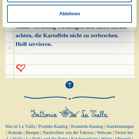
herausnehmen, abtropfen lassen und zum
Kaninchen geben, bevor dieses das halbe Glas
Ablehnen
Wasser vollkommen aufgenommen hat. Das
Ganze vorsichtig vermengen und dabei darauf
achten, die Kartoffeln nicht zu zerbrechen.
Heiß servieren.
Was ist La Vialla
|
Produkt-Katalog
|
Kosmetik-Katalog
|
Anerkennungen
|
Kontakt
|
Rezepte
|
Nachrichten von der Fattoria
|
Webcam
|
Ferien bei
La Vialla
|
La Vialla und die Natur
|
Kataloganfrage
|
Weine
|
Olivenöl
|