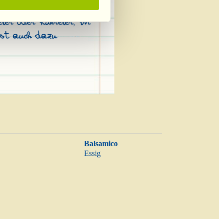
 auch für
r oder Rühreier, in
ist auch dazu
Balsamico
Essig