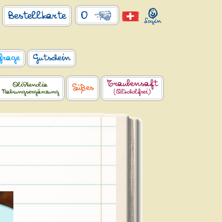
0
Bestellkarte
frage
Gutschein
Traubensaft
OliPhenolia
Süßes
Nahrungsergänzung
(Alkoholfrei)