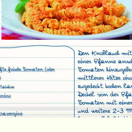
Den Knoblauch mit
einer Pfanne ansch
Tomaten hinzugebe
fte frische Tomaten (oder
mittlerer Hitze ci
)
zugedeckt kochen l
ttakäse
Deckel von der Pf
orino
Tomaten mit einer
und weitere 2-3 M
ravergine
lassen. Sobald die 
durch eine Passier
 Chili/Peperoncino, je nach