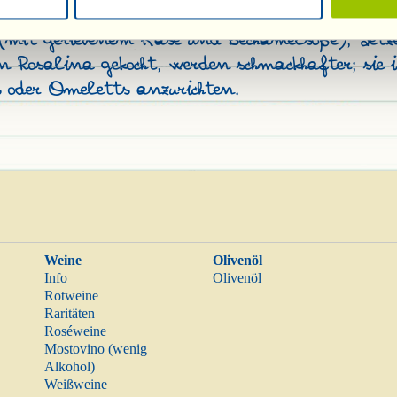
spunkt in der Küche geworden. Vorzüglich ist sie
mit geriebenem Käse und Béchamelsoße); Setzeie
en Rosalina gekocht, werden schmackhafter; sie 
s oder Omeletts anzurichten.
Weine
Olivenöl
Info
Olivenöl
Rotweine
Raritäten
Roséweine
Mostovino (wenig
Alkohol)
Weißweine