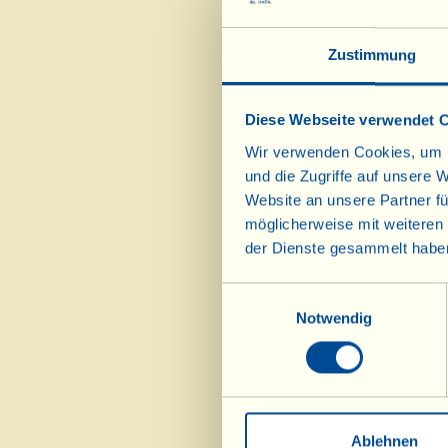
Geschmack)
Zustimmung
verquirlten Ric
Diese Webseite verwendet 
miteinander ve
abschmecken und
Wir verwenden Cookies, um I
und die Zugriffe auf unsere 
Beim Anrichten
Website an unsere Partner fü
geriebenen Peco
möglicherweise mit weiteren
der Dienste gesammelt habe
einige frische 
Nudelkochwasse
Einwilligungsauswahl
Notwendig
Die Rosalina is
Fattoria aus d
und Bereichern
Tomatensoße in
erlangt und di
Ablehnen