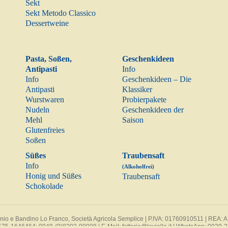
Sekt
Sekt Metodo Classico
Dessertweine
Pasta, Soßen,
Geschenkideen
Antipasti
Info
Info
Geschenkideen – Die
Antipasti
Klassiker
Wurstwaren
Probierpakete
Nudeln
Geschenkideen der
Mehl
Saison
Glutenfreies
Soßen
Süßes
Traubensaft
Info
(Alkoholfrei)
Honig und Süßes
Traubensaft
Schokolade
tonio e Bandino Lo Franco, Società Agricola Semplice | P.IVA: 01760910511 | REA:
575-1646464
;
0049-(0)8202-90008
| E-Mail:
fattoria@lavialla.it
| WhatsApp:
0039-