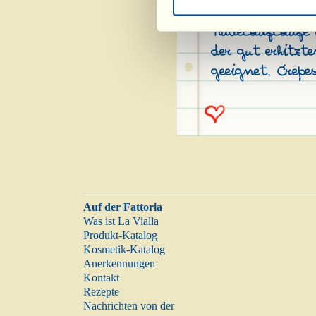
– ist ein Bezug
Nudelaufläufe (
der gut erhitzt
geeignet, Crêpe
Auf der Fattoria
Was ist La Vialla
Produkt-Katalog
Kosmetik-Katalog
Anerkennungen
Kontakt
Rezepte
Nachrichten von der