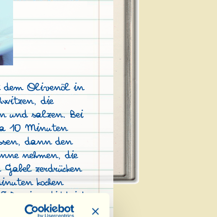
 dem Olivenöl in
witzen, die
n und salzen. Bei
rca 10 Minuten
assen, dann den
anne nehmen, die
 Gabel zerdrücken
inuten kochen
Soße eingedickt ist,
mühle geben und die