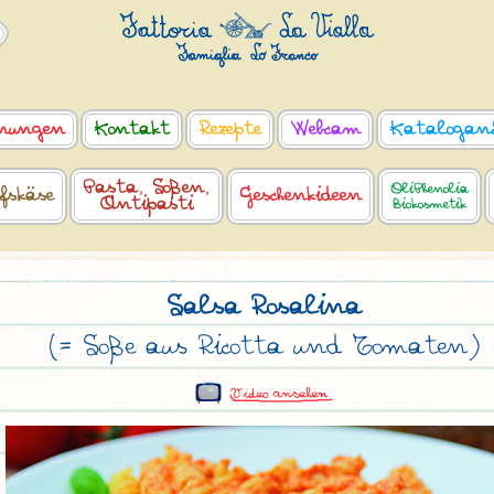
nungen
Kontakt
Rezepte
Webcam
Katalogan
Pasta, Soßen,
OliPhenolia
fskäse
Geschenkideen
Antipasti
Biokosmetik
Salsa Rosalina
(= Soße aus Ricotta und Tomaten)