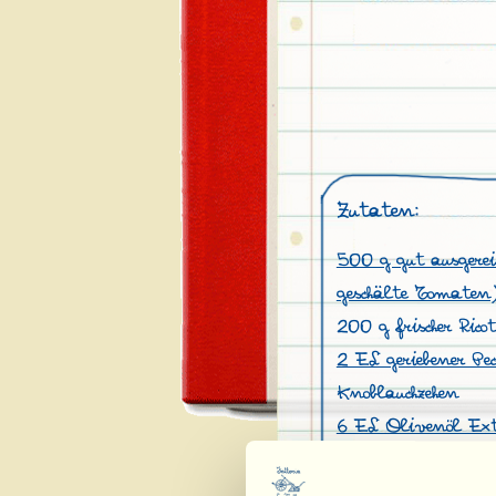
Zutaten:
500 g gut ausgerei
geschälte Tomaten
200 g frischer Rico
2 EL geriebener Pec
Knoblauchzehen
6 EL Olivenöl Ext
Frisches Basilikum
Salz, Pfeffer (oder