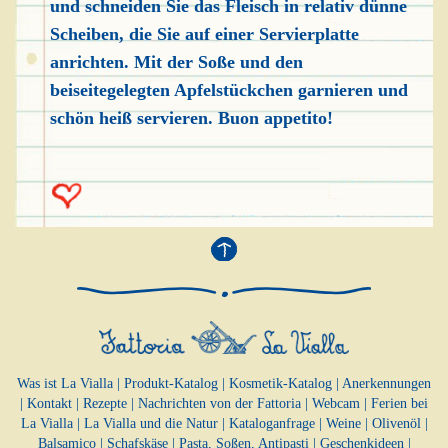
und schneiden Sie das Fleisch in relativ dünne
Scheiben, die Sie auf einer Servierplatte
anrichten. Mit der Soße und den
beiseitegelegten Apfelstückchen garnieren und
schön heiß servieren. Buon appetito!
Was ist La Vialla
|
Produkt-Katalog
|
Kosmetik-Katalog
|
Anerkennungen
|
Kontakt
|
Rezepte
|
Nachrichten von der Fattoria
|
Webcam
|
Ferien bei
La Vialla
|
La Vialla und die Natur
|
Kataloganfrage
|
Weine
|
Olivenöl
|
Balsamico
|
Schafskäse
|
Pasta, Soßen,
Antipasti
|
Geschenkideen
|