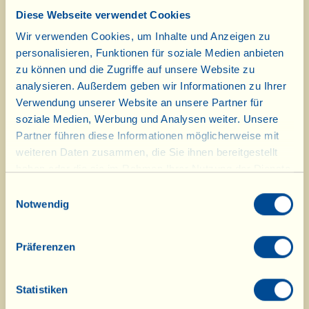
Weichen Sie zuallererst die Rosinen für 10
Diese Webseite verwendet Cookies
Minuten in lauwarmem Wasser ein. Binden Sie
Wir verwenden Cookies, um Inhalte und Anzeigen zu
den Schweinerücken mit Küchengarn
personalisieren, Funktionen für soziale Medien anbieten
zusammen und würzen Sie ihn von allen Seiten
zu können und die Zugriffe auf unsere Website zu
mit Salz und Pfeffer. Das „Suppengrün“ putzen
analysieren. Außerdem geben wir Informationen zu Ihrer
und in grobe Stückchen schneiden, die Äpfel
Verwendung unserer Website an unsere Partner für
waschen, schälen und das Kerngehäuse
soziale Medien, Werbung und Analysen weiter. Unsere
Partner führen diese Informationen möglicherweise mit
entfernen. Schmoren Sie nun die geschälten
weiteren Daten zusammen, die Sie ihnen bereitgestellt
Knoblauchzehen in einem hohen Topf in 10
haben oder die sie im Rahmen Ihrer Nutzung der Dienste
Esslöffeln Olivenöl an. Sobald sie goldgelb sind,
gesammelt haben.
Einwilligungsauswahl
herausnehmen und das Schweinefleisch
Notwendig
hineingeben, auf das Sie die Rosmarinzweiglein
legen. Auch das Gemüse, die Apfelschnitze und
Präferenzen
die gut mit den Händen ausgedrückten Rosinen
hinzufügen. Salzen und etwa 10 Minuten bei
Statistiken
recht hoher Hitze anbraten. Den Braten dann