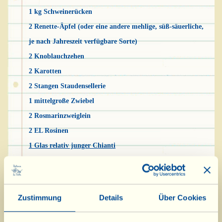
1 kg Schweinerücken
2 Renette-Äpfel (oder eine andere mehlige, süß-säuerliche,
je nach Jahreszeit verfügbare Sorte)
2 Knoblauchzehen
2 Karotten
2 Stangen Staudensellerie
1 mittelgroße Zwiebel
2 Rosmarinzweiglein
2 EL Rosinen
1 Glas relativ junger Chianti
12 EL Olivenöl Extravergine
Salz
Pfeffer
Zustimmung
Details
Über Cookies