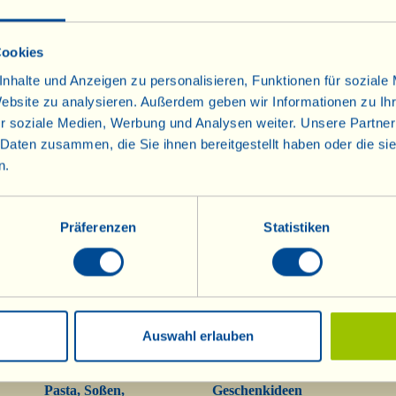
Cookies
nhalte und Anzeigen zu personalisieren, Funktionen für soziale
Website zu analysieren. Außerdem geben wir Informationen zu I
r soziale Medien, Werbung und Analysen weiter. Unsere Partner
 Daten zusammen, die Sie ihnen bereitgestellt haben oder die s
Weine
Olivenöl
n.
Info
Olivenöl
Rotweine
Raritäten
Roséweine
Präferenzen
Statistiken
Mostovino (wenig
Alkohol)
Weißweine
Sekt
Sekt Metodo Classico
Dessertweine
Auswahl erlauben
Grappa
Pasta, Soßen,
Geschenkideen