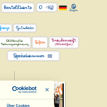
0
Bestellkarte
frage
Gutschein
Traubensaft
OliPhenolia
Süßes
Nahrungsergänzung
(Alkoholfrei)
Speisekammer
Über Cookies