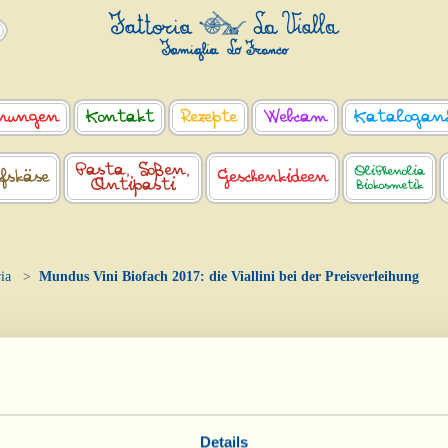
nungen
Kontakt
Rezepte
Webcam
Katalogan
Pasta, Soßen,
OliPhenolia
fskäse
Geschenkideen
Antipasti
Biokosmetik
ia
Mundus Vini Biofach 2017: die Viallini bei der Preisverleihung
7: die Viallini bei der Preisverleihung
Details