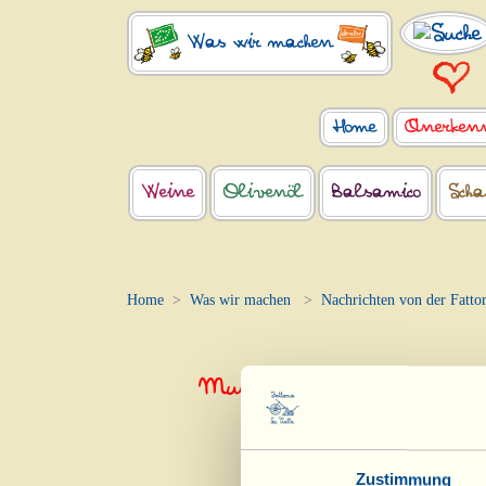
Was wir machen
Home
Anerken
Weine
Olivenöl
Balsamico
Scha
Home
Was wir machen
Nachrichten von der Fattor
Mundus Vini Biofach 201
Zustimmung